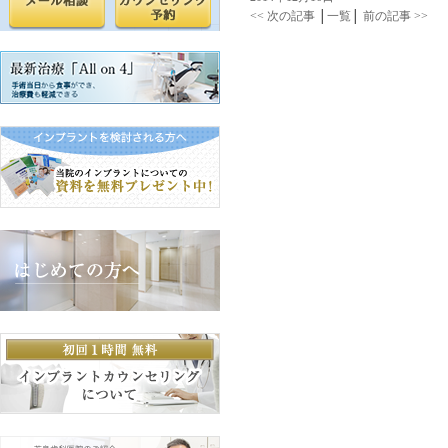
<< 次の記事
│
一覧
│
前の記事 >>