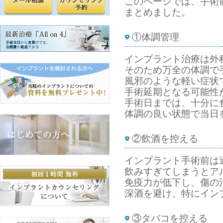
このページでは、手術
まとめました。
①体調管理
インプラント治療は外
そのため万全の体調で
風邪のような軽い症状
手術延期となる可能性
手術日までは、十分に
体調の良い状態で当日
②飲酒を控える
インプラント手術前は
飲みすぎてしまうとア
免疫力が低下し、傷の
深酒を避け、特にイン
③タバコを控える