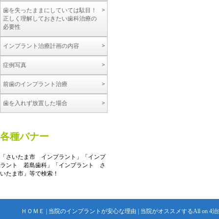
歯を失ったままにしていては駄目！
正しく理解しておきたい歯科治療の
必要性
インプラント治療計画の内容
症例写真
前歯のインプラント治療
歯を入れず放置した場合
各種バナー
「さいたま市 インプラント」「インプ
ラント 若島歯科」「インプラント さ
いたま市」等で検索！
ＨＯＭＥ
|
当院のインプラントが安心な理由
|
当院がオススメするAll on 4