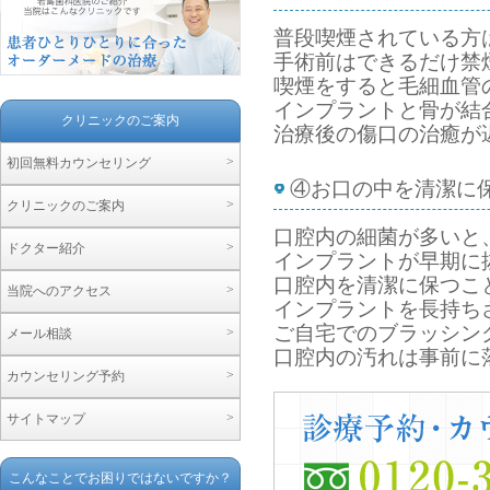
普段喫煙されている方
手術前はできるだけ禁
喫煙をすると毛細血管
インプラントと骨が結
クリニックのご案内
治療後の傷口の治癒が
>
初回無料カウンセリング
④お口の中を清潔に
>
クリニックのご案内
口腔内の細菌が多いと
>
ドクター紹介
インプラントが早期に
口腔内を清潔に保つこ
>
当院へのアクセス
インプラントを長持ち
ご自宅でのブラッシン
>
メール相談
口腔内の汚れは事前に
>
カウンセリング予約
>
サイトマップ
こんなことでお困りではないですか？