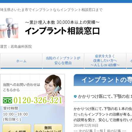
埼玉県さいたま市でインプラントならインプラント相談窓口まで
運営：若島歯科医院
インプラントの
かかりつけ医にて､下顎の右
かかりつけ医にて､下顎の右１本の
だったらインプラントの治療が有る
の説明を受け、安心して治療を行い
2014年12月16日
<< 次の記事
│
一覧
│
前の記事 >>